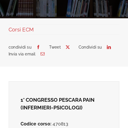
Provider ECM
Corsi ECM
Catalogo corsi
condividi su
Tweet
Condividi su
Invia via email
Chi siamo
Contatti
1° CONGRESSO PESCARA PAIN
(INFERMIERI-PSICOLOGI)
Codice corso:
470813