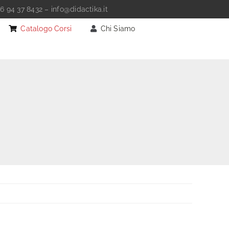
6 94 37 8432
–
info@didactika.it
Catalogo Corsi
Chi Siamo