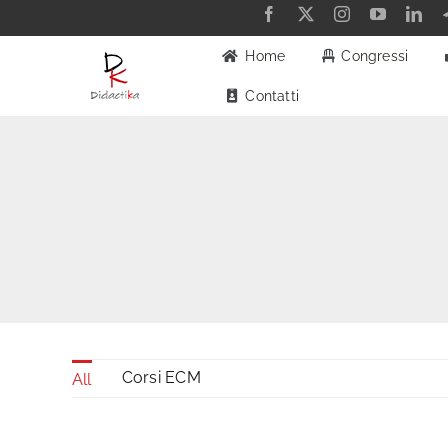
Salta
al
Home
Congressi
contenuto
Contatti
Corsi ECM
All