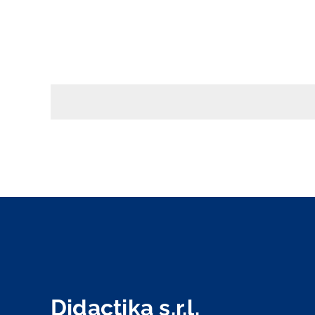
Didactika s.r.l.