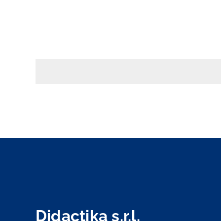
Didactika s.r.l.