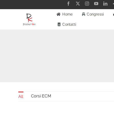
Salta
al
Home
Congressi
contenuto
Contatti
Corsi ECM
All