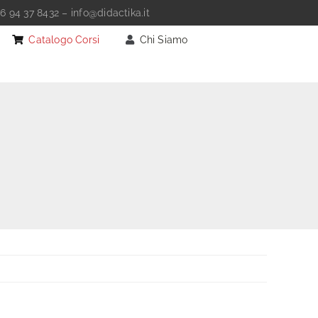
6 94 37 8432
–
info@didactika.it
Catalogo Corsi
Chi Siamo