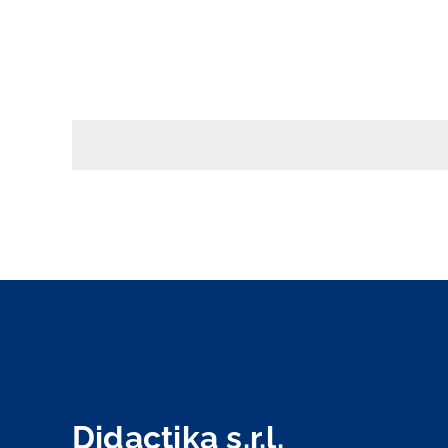
Didactika s.r.l.