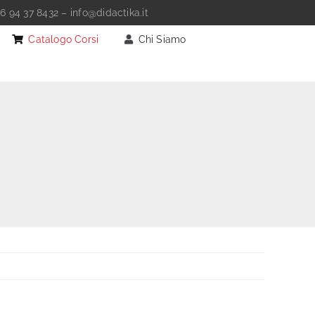
6 94 37 8432
–
info@didactika.it
Catalogo Corsi
Chi Siamo