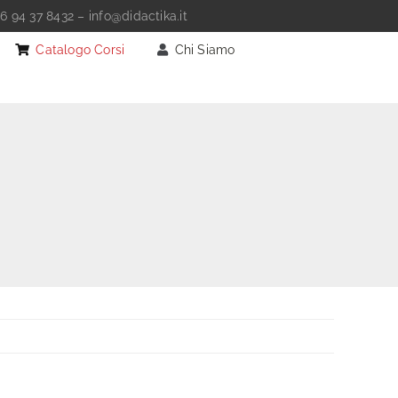
6 94 37 8432
–
info@didactika.it
Catalogo Corsi
Chi Siamo