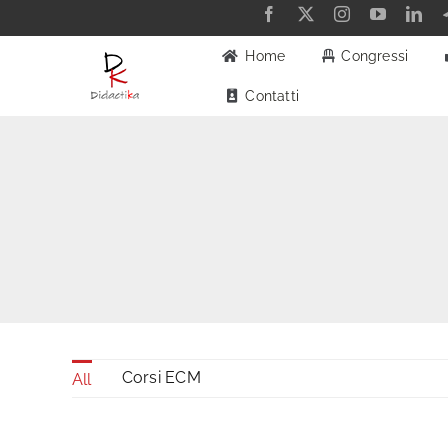
Salta
al
Home
Congressi
contenuto
Contatti
Corsi ECM
All