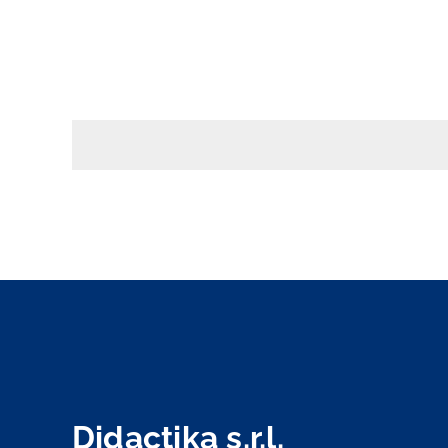
Didactika s.r.l.